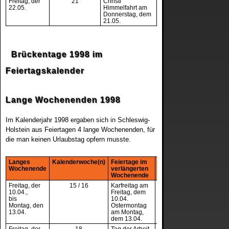
2002
Freitag, der
21
Christi
22.05.
Himmelfahrt am
Donnerstag, dem
Hamburg
21.05.
Hessen
Brückentage 1998 im
Mecklenburg-Vorpommern
Feiertagskalender
Niedersachsen
Lange Wochenenden 1998
Nordrhein-Westfalen
Im Kalenderjahr 1998 ergaben sich in Schleswig-
Holstein aus Feiertagen 4 lange Wochenenden, für
die man keinen Urlaubstag opfern musste.
Rheinland-Pfalz
Langes
Kalenderwoche(n)
Feiertage im
Anzahl
Saarland
Wochenende
verlängerten
freie
Wochenende
Tage
Freitag, der
15 / 16
Karfreitag am
4
Sachsen
10.04.
,
Freitag, dem
bis
10.04.
Montag, den
Ostermontag
13.04.
am Montag,
Sachsen-Anhalt
dem 13.04.
Freitag, der
18
Tag der Arbeit
3