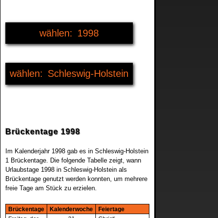
1998
1994
Schleswig-Holstein
1995
Deutschland
1996
Baden-Württemberg
1997
Brückentage 1998
Bayern
1999
Im Kalenderjahr 1998 gab es in Schleswig-Holstein
1 Brückentage. Die folgende Tabelle zeigt, wann
Berlin
Urlaubstage 1998 in Schleswig-Holstein als
2000
Brückentage genutzt werden konnten, um mehrere
freie Tage am Stück zu erzielen.
Brandenburg
2001
Brückentage
Kalenderwoche
Feiertage
Bremen