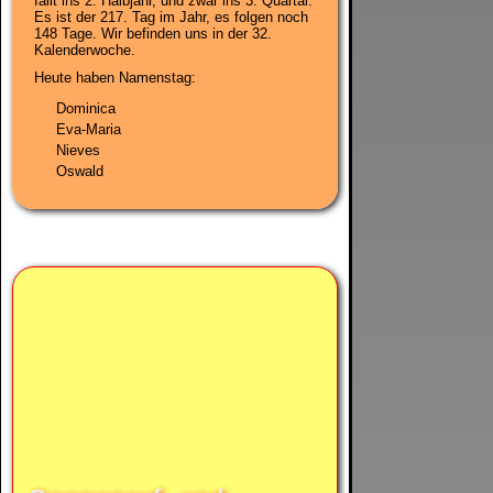
fällt ins 2. Halbjahr, und zwar ins 3. Quartal.
Es ist der 217. Tag im Jahr, es folgen noch
148 Tage. Wir befinden uns in der
32.
Kalenderwoche
.
Heute haben Namenstag:
Dominica
Eva-Maria
Nieves
Oswald