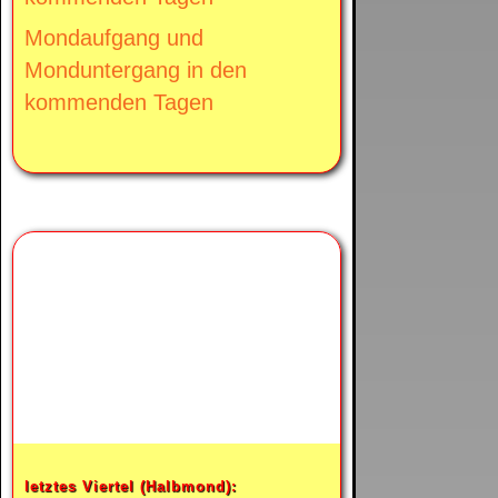
Mondaufgang und
Monduntergang in den
kommenden Tagen
Heute ist
abnehmender Mond.
letztes Viertel (Halbmond):