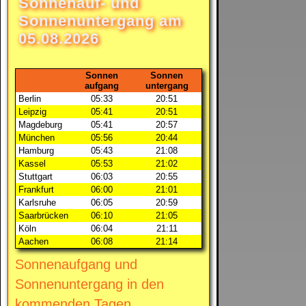
Sonnenauf- und
Sonnenuntergang am
05.08.2026
Sonnen
Sonnen
aufgang
untergang
Berlin
05:33
20:51
Leipzig
05:41
20:51
Magdeburg
05:41
20:57
München
05:56
20:44
Hamburg
05:43
21:08
Kassel
05:53
21:02
Stuttgart
06:03
20:55
Frankfurt
06:00
21:01
Karlsruhe
06:05
20:59
Saarbrücken
06:10
21:05
Köln
06:04
21:11
Aachen
06:08
21:14
Sonnenaufgang und
Sonnenuntergang in den
kommenden Tagen