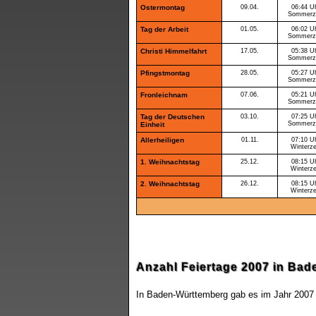
Ostermontag
09.04.
06:44 U
Sommerze
Tag der Arbeit
01.05.
06:02 U
Sommerze
Christi Himmelfahrt
17.05.
05:38 U
Sommerze
Pfingstmontag
28.05.
05:27 U
Sommerze
Fronleichnam
07.06.
05:21 U
Sommerze
Tag der Deutschen
03.10.
07:25 U
Sommerze
Einheit
Allerheiligen
01.11.
07:10 U
Winterze
1. Weihnachtstag
25.12.
08:15 U
Winterze
2. Weihnachtstag
26.12.
08:15 U
Winterze
Anzahl Feiertage 2007 in Ba
In Baden-Württemberg gab es im Jahr 2007 