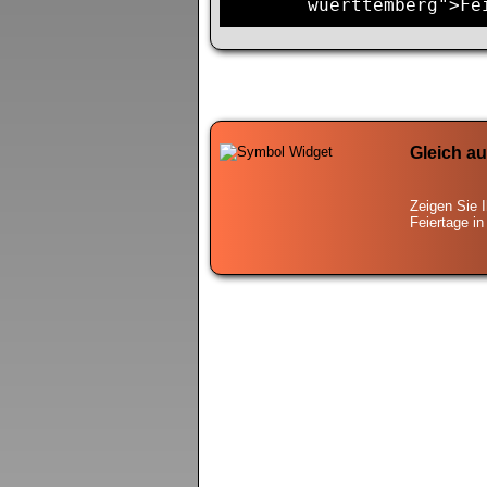
wuerttemberg">Fe
Gleich au
Zeigen Sie 
Feiertage i