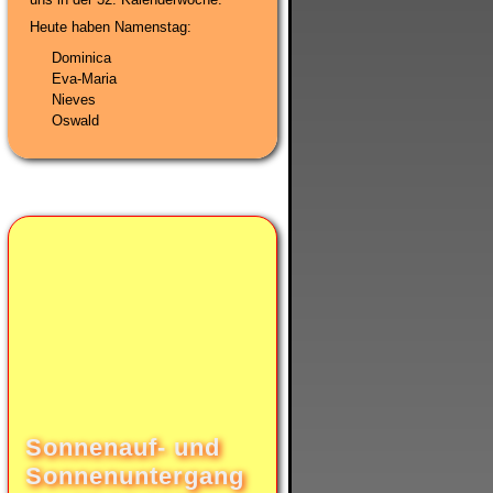
Heute haben Namenstag:
Dominica
Eva-Maria
Nieves
Oswald
Sonnenauf- und
Sonnenuntergang