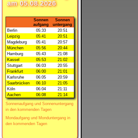
am
05.08.2026
Sonnen
Sonnen
aufgang
untergang
Berlin
05:33
20:51
Leipzig
05:41
20:51
Magdeburg
05:41
20:57
München
05:56
20:44
Hamburg
05:43
21:08
Kassel
05:53
21:02
Stuttgart
06:03
20:55
Frankfurt
06:00
21:01
Karlsruhe
06:05
20:59
Saarbrücken
06:10
21:05
Köln
06:04
21:11
Aachen
06:08
21:14
Sonnenaufgang und Sonnenuntergang
in den kommenden Tagen
Mondaufgang und Monduntergang in
den kommenden Tagen