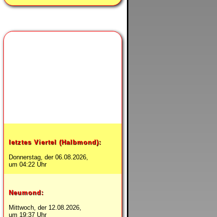
Heute ist
abnehmender Mond.
letztes Viertel (Halbmond):
Donnerstag, der 06.08.2026,
um 04:22 Uhr
Neumond:
Mittwoch, der 12.08.2026,
um 19:37 Uhr