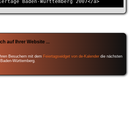
iertage Baden-Württemberg 2007</a>
ch auf Ihrer Website ...
Ihren Besuchern mit dem
Feiertagswidget von de-Kalender
die nächsten
n Baden-Württemberg.