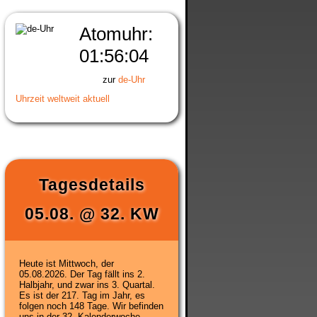
Atomuhr:
01:56:05
zur
de-Uhr
Uhrzeit weltweit aktuell
Tagesdetails
05.08.
@
32. KW
Heute ist
Mittwoch, der
05.08.2026
. Der Tag fällt ins 2.
Halbjahr, und zwar ins 3. Quartal.
Es ist der 217. Tag im Jahr, es
folgen noch 148 Tage. Wir befinden
uns in der
32. Kalenderwoche
.