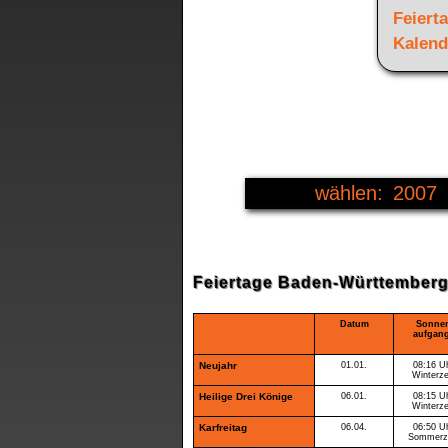
Feiert
Kalend
2007
2003
2004
2005
Feiertage Baden-Württemberg
2006
Datum
Sonne
aufgan
2008
Neujahr
01.01.
08:16 U
2009
Winterze
2010
Heilige Drei Könige
06.01.
08:15 U
Winterze
2011
Karfreitag
06.04.
06:50 U
Sommerze