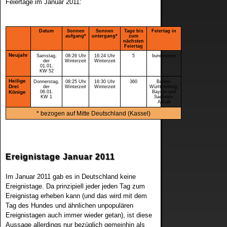
Feiertage im Januar 2011:
2014
2015
Datum
Sonnen
Sonnen
Tage bis
Feiertag in
aufgang*
untergang*
zum
nächsten
Feiertag
Neujahr
Samstag,
08:26 Uhr
16:24 Uhr
5
bundesweit
der
Winterzeit
Winterzeit
01.01.
KW 52
Heilige
Donnerstag,
08:25 Uhr
16:30 Uhr
360
Baden-
Drei
der
Winterzeit
Winterzeit
Württemberg,
Könige
06.01.
Bayern und
KW 1
Sachsen-
Anhalt
* bezogen auf Mitte Deutschland (Kassel)
Ereignistage Januar 2011
Im Januar 2011 gab es in Deutschland keine
Ereignistage. Da prinzipiell jeder jeden Tag zum
Ereignistag erheben kann (und das wird mit dem
Tag des Hundes und ähnlichen unpopulären
Ereignistagen auch immer wieder getan), ist diese
Aussage allerdings nur bezüglich gemeinhin als