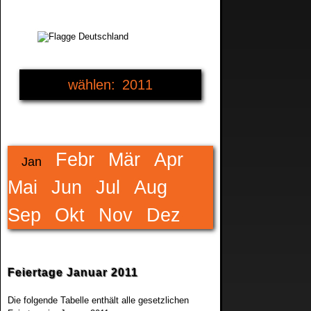
2011
2007
2008
Febr
Mär
Apr
Jan
2009
Mai
Jun
Jul
Aug
Sep
Okt
Nov
Dez
2010
2012
Feiertage Januar 2011
2013
Die folgende Tabelle enthält alle gesetzlichen