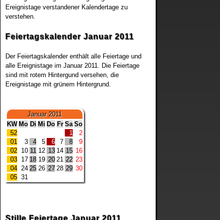
Ereignistage verstandener Kalendertage zu
verstehen.
Feiertagskalender Januar 2011
Der Feiertagskalender enthält alle Feiertage und
alle Ereignistage im Januar 2011. Die Feiertage
sind mit rotem Hintergund versehen, die
Ereignistage mit grünem Hintergrund.
Januar 2011
KW
Mo
Di
Mi
Do
Fr
Sa
So
52
1
2
01
3
4
5
6
7
8
9
02
10
11
12
13
14
15
16
03
17
18
19
20
21
22
23
04
24
25
26
27
28
29
30
05
31
Stille Feiertage Januar 2011