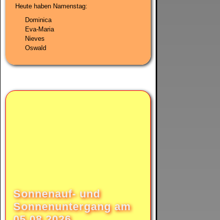
Heute haben Namenstag:
Dominica
Eva-Maria
Nieves
Oswald
Sonnenauf- und
Sonnenuntergang am
05.08.2026