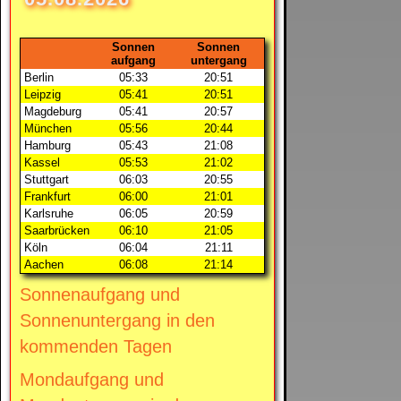
Sonnen
Sonnen
aufgang
untergang
Berlin
05:33
20:51
Leipzig
05:41
20:51
Magdeburg
05:41
20:57
München
05:56
20:44
Hamburg
05:43
21:08
Kassel
05:53
21:02
Stuttgart
06:03
20:55
Frankfurt
06:00
21:01
Karlsruhe
06:05
20:59
Saarbrücken
06:10
21:05
Köln
06:04
21:11
Aachen
06:08
21:14
Sonnenaufgang und
Sonnenuntergang in den
kommenden Tagen
Mondaufgang und