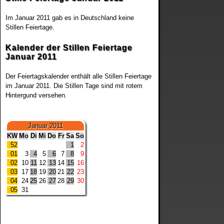
Im Januar 2011 gab es in Deutschland keine
Stillen Feiertage.
Kalender der Stillen Feiertage
Januar 2011
Der Feiertagskalender enthält alle Stillen Feiertage
im Januar 2011. Die Stillen Tage sind mit rotem
Hintergund versehen.
Januar 2011
KW
Mo
Di
Mi
Do
Fr
Sa
So
52
1
2
01
3
4
5
6
7
8
9
02
10
11
12
13
14
15
16
03
17
18
19
20
21
22
23
04
24
25
26
27
28
29
30
05
31