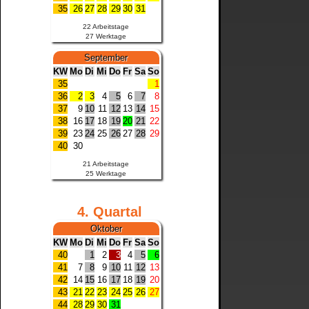
35
26
27
28
29
30
31
22 Arbeitstage
27 Werktage
September
KW
Mo
Di
Mi
Do
Fr
Sa
So
35
1
36
2
3
4
5
6
7
8
37
9
10
11
12
13
14
15
38
16
17
18
19
20
21
22
39
23
24
25
26
27
28
29
40
30
21 Arbeitstage
25 Werktage
4. Quartal
Oktober
KW
Mo
Di
Mi
Do
Fr
Sa
So
40
1
2
3
4
5
6
41
7
8
9
10
11
12
13
42
14
15
16
17
18
19
20
43
21
22
23
24
25
26
27
44
28
29
30
31