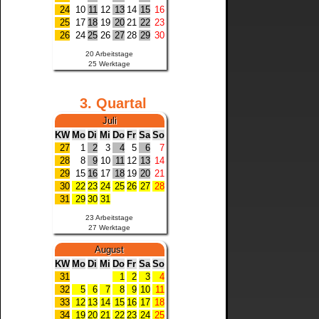
24
10
11
12
13
14
15
16
25
17
18
19
20
21
22
23
26
24
25
26
27
28
29
30
20 Arbeitstage
25 Werktage
3. Quartal
Juli
KW
Mo
Di
Mi
Do
Fr
Sa
So
27
1
2
3
4
5
6
7
28
8
9
10
11
12
13
14
29
15
16
17
18
19
20
21
30
22
23
24
25
26
27
28
31
29
30
31
23 Arbeitstage
27 Werktage
August
KW
Mo
Di
Mi
Do
Fr
Sa
So
31
1
2
3
4
32
5
6
7
8
9
10
11
33
12
13
14
15
16
17
18
34
19
20
21
22
23
24
25