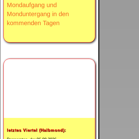
Mondaufgang und
Monduntergang in den
kommenden Tagen
Heute ist
abnehmender Mond.
letztes Viertel (Halbmond):