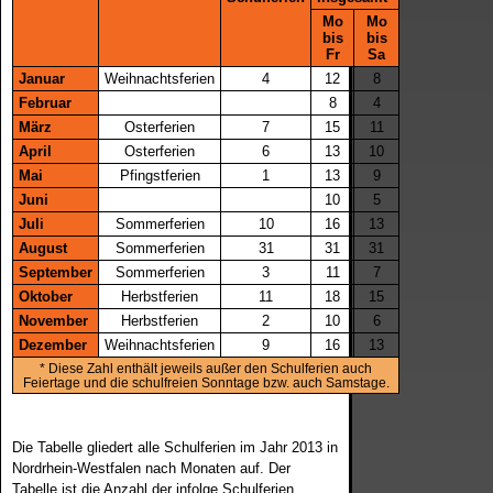
Mo
Mo
bis
bis
Fr
Sa
Januar
Weihnachtsferien
4
12
8
Februar
8
4
März
Osterferien
7
15
11
April
Osterferien
6
13
10
Mai
Pfingstferien
1
13
9
Juni
10
5
Juli
Sommerferien
10
16
13
August
Sommerferien
31
31
31
September
Sommerferien
3
11
7
Oktober
Herbstferien
11
18
15
November
Herbstferien
2
10
6
Dezember
Weihnachtsferien
9
16
13
* Diese Zahl enthält jeweils außer den Schulferien auch
Feiertage und die schulfreien Sonntage bzw. auch Samstage.
Die Tabelle gliedert alle Schulferien im Jahr 2013 in
Nordrhein-Westfalen nach Monaten auf. Der
Tabelle ist die Anzahl der infolge Schulferien