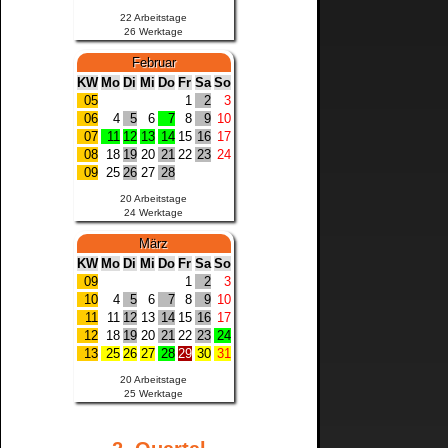
22 Arbeitstage
26 Werktage
Hamburg
Februar
KW
Mo
Di
Mi
Do
Fr
Sa
So
Hessen
05
1
2
3
06
4
5
6
7
8
9
10
Mecklenburg-Vorpommern
07
11
12
13
14
15
16
17
08
18
19
20
21
22
23
24
09
25
26
27
28
Niedersachsen
20 Arbeitstage
24 Werktage
Rheinland-Pfalz
März
KW
Mo
Di
Mi
Do
Fr
Sa
So
Saarland
09
1
2
3
10
4
5
6
7
8
9
10
11
11
12
13
14
15
16
17
Sachsen
12
18
19
20
21
22
23
24
13
25
26
27
28
29
30
31
Sachsen-Anhalt
20 Arbeitstage
25 Werktage
Schleswig-Holstein