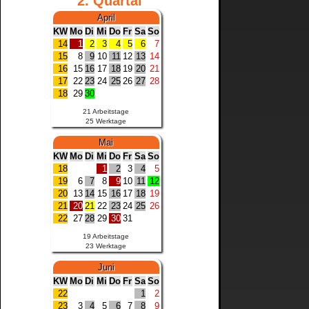
2. Quartal
Thüringen
April
KW
Mo
Di
Mi
Do
Fr
Sa
So
14
1
2
3
4
5
6
7
15
8
9
10
11
12
13
14
16
15
16
17
18
19
20
21
17
22
23
24
25
26
27
28
18
29
30
21 Arbeitstage
25 Werktage
Mai
KW
Mo
Di
Mi
Do
Fr
Sa
So
18
1
2
3
4
5
19
6
7
8
9
10
11
12
20
13
14
15
16
17
18
19
21
20
21
22
23
24
25
26
22
27
28
29
30
31
19 Arbeitstage
23 Werktage
Juni
KW
Mo
Di
Mi
Do
Fr
Sa
So
22
1
2
23
3
4
5
6
7
8
9