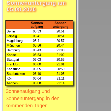
Sonnenuntergang am
05.08.2026
Sonnen
Sonnen
aufgang
untergang
Berlin
05:33
20:51
Leipzig
05:41
20:51
Magdeburg
05:41
20:57
München
05:56
20:44
Hamburg
05:43
21:08
Kassel
05:53
21:02
Stuttgart
06:03
20:55
Frankfurt
06:00
21:01
Karlsruhe
06:05
20:59
Saarbrücken
06:10
21:05
Köln
06:04
21:11
Aachen
06:08
21:14
Sonnenaufgang und
Sonnenuntergang in den
kommenden Tagen