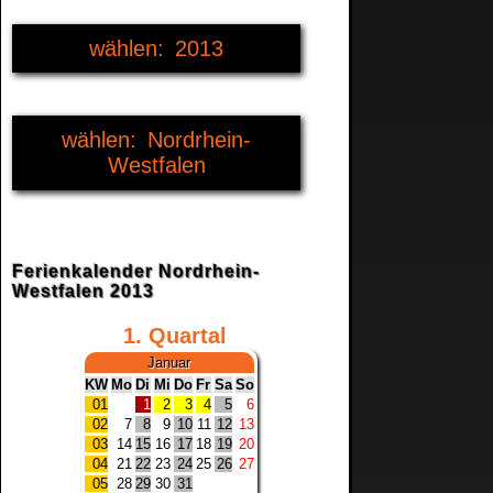
2013
2009
Nordrhein-
2010
Westfalen
2011
Deutschland
2012
Baden-Württemberg
Ferienkalender Nordrhein-
Westfalen 2013
2014
Bayern
1. Quartal
2015
Januar
Berlin
KW
Mo
Di
Mi
Do
Fr
Sa
So
01
1
2
3
4
5
6
2016
02
7
8
9
10
11
12
13
Brandenburg
03
14
15
16
17
18
19
20
04
21
22
23
24
25
26
27
2017
Bremen
05
28
29
30
31