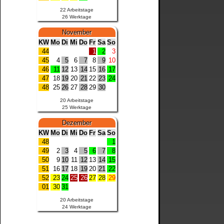
22 Arbeitstage
26 Werktage
November
KW
Mo
Di
Mi
Do
Fr
Sa
So
44
1
2
3
45
4
5
6
7
8
9
10
46
11
12
13
14
15
16
17
47
18
19
20
21
22
23
24
48
25
26
27
28
29
30
20 Arbeitstage
25 Werktage
Dezember
KW
Mo
Di
Mi
Do
Fr
Sa
So
48
1
49
2
3
4
5
6
7
8
50
9
10
11
12
13
14
15
51
16
17
18
19
20
21
22
52
23
24
25
26
27
28
29
01
30
31
20 Arbeitstage
24 Werktage