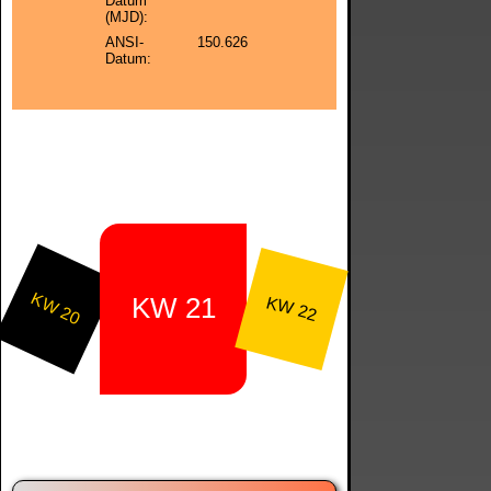
Datum
(MJD):
ANSI-
150.626
Datum:
KW 20
KW 21
KW 22