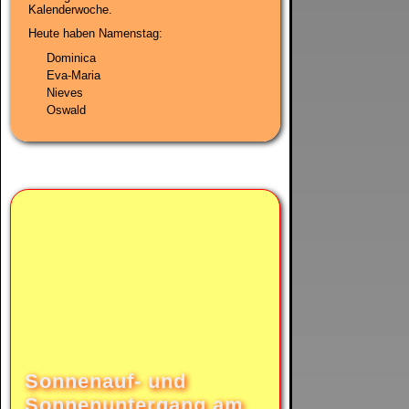
Kalenderwoche
.
Heute haben Namenstag:
Dominica
Eva-Maria
Nieves
Oswald
Sonnenauf- und
Sonnenuntergang am