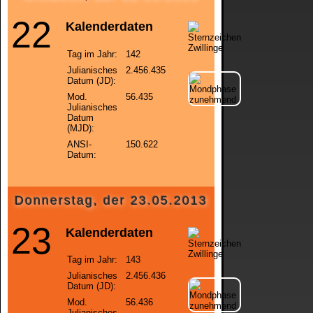
22
Kalenderdaten
Tag im Jahr:
142
Julianisches
2.456.435
Datum (JD):
Mod.
56.435
Julianisches
Datum
(MJD):
ANSI-
150.622
Datum:
Donnerstag, der 23.05.2013
23
Kalenderdaten
Tag im Jahr:
143
Julianisches
2.456.436
Datum (JD):
Mod.
56.436
Julianisches