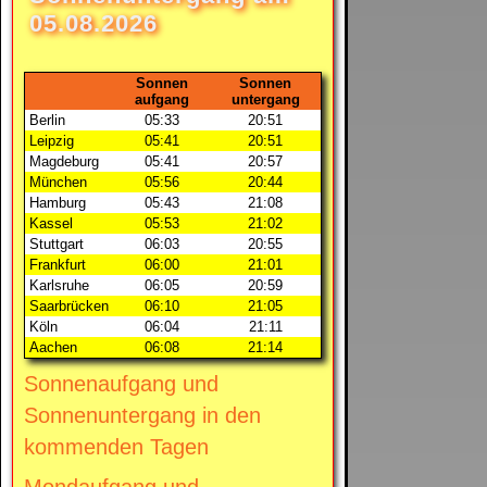
05.08.2026
Sonnen
Sonnen
aufgang
untergang
Berlin
05:33
20:51
Leipzig
05:41
20:51
Magdeburg
05:41
20:57
München
05:56
20:44
Hamburg
05:43
21:08
Kassel
05:53
21:02
Stuttgart
06:03
20:55
Frankfurt
06:00
21:01
Karlsruhe
06:05
20:59
Saarbrücken
06:10
21:05
Köln
06:04
21:11
Aachen
06:08
21:14
Sonnenaufgang und
Sonnenuntergang in den
kommenden Tagen
Mondaufgang und