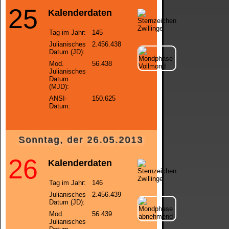
25
Kalenderdaten
Tag im Jahr:
145
Julianisches
2.456.438
Datum (JD):
Mod.
56.438
Julianisches
Datum
(MJD):
ANSI-
150.625
Datum:
Sonntag, der 26.05.2013
26
Kalenderdaten
Tag im Jahr:
146
Julianisches
2.456.439
Datum (JD):
Mod.
56.439
Julianisches