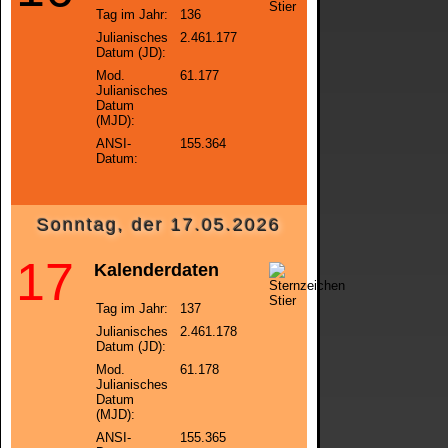
Tag im Jahr:
136
Julianisches
2.461.177
Datum (JD):
Mod.
61.177
Julianisches
Datum
(MJD):
ANSI-
155.364
Datum:
Sonntag, der 17.05.2026
17
Kalenderdaten
Tag im Jahr:
137
Julianisches
2.461.178
Datum (JD):
Mod.
61.178
Julianisches
Datum
(MJD):
ANSI-
155.365