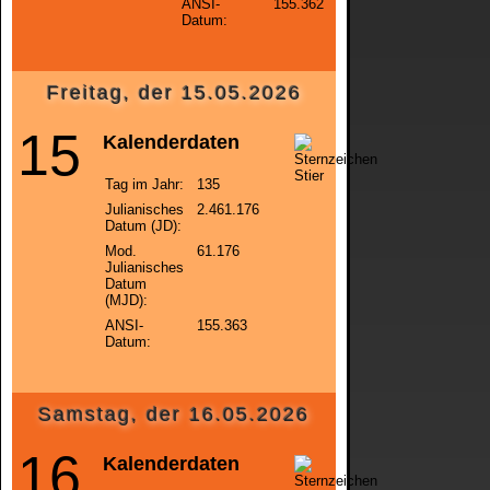
ANSI-
155.362
Datum:
Freitag, der 15.05.2026
15
Kalenderdaten
Tag im Jahr:
135
Julianisches
2.461.176
Datum (JD):
Mod.
61.176
Julianisches
Datum
(MJD):
ANSI-
155.363
Datum:
Samstag, der 16.05.2026
16
Kalenderdaten