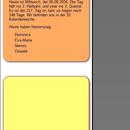
Heute ist
Mittwoch, der 05.08.2026
. Der Tag
fällt ins 2. Halbjahr, und zwar ins 3. Quartal.
Es ist der 217. Tag im Jahr, es folgen noch
148 Tage. Wir befinden uns in der
32.
Kalenderwoche
.
Heute haben Namenstag:
Dominica
Eva-Maria
Nieves
Oswald