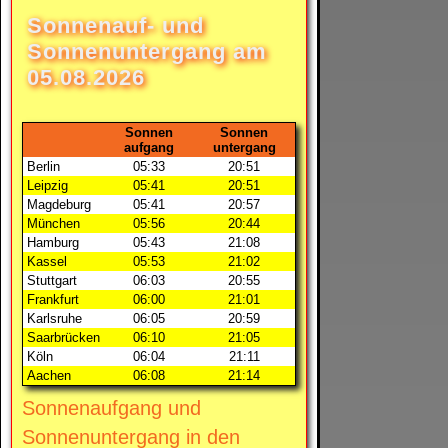
Sonnenauf- und
Sonnenuntergang am
05.08.2026
Sonnen
Sonnen
aufgang
untergang
Berlin
05:33
20:51
Leipzig
05:41
20:51
Magdeburg
05:41
20:57
München
05:56
20:44
Hamburg
05:43
21:08
Kassel
05:53
21:02
Stuttgart
06:03
20:55
Frankfurt
06:00
21:01
Karlsruhe
06:05
20:59
Saarbrücken
06:10
21:05
Köln
06:04
21:11
Aachen
06:08
21:14
Sonnenaufgang und
Sonnenuntergang in den