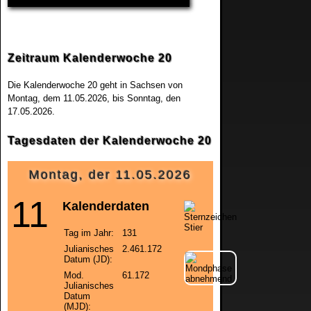
Deutschland
2024
Baden-Württemberg
Zeitraum Kalenderwoche 20
2025
Die Kalenderwoche 20 geht in Sachsen von
Bayern
Montag, dem 11.05.2026
, bis
Sonntag, den
17.05.2026
.
Berlin
Tagesdaten der Kalenderwoche 20
Brandenburg
Montag, der 11.05.2026
Bremen
11
Kalenderdaten
Hamburg
Tag im Jahr:
131
Julianisches
2.461.172
Hessen
Datum (JD):
Mod.
61.172
Julianisches
Mecklenburg-Vorpommern
Datum
(MJD):