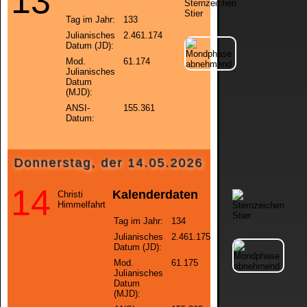
13
Tag im Jahr:
133
Julianisches
2.461.174
Datum (JD):
Mod.
61.174
Julianisches
Datum
(MJD):
ANSI-
155.361
Datum:
Donnerstag, der 14.05.2026
14
Kalenderdaten
Christi
Himmelfahrt
Tag im Jahr:
134
Julianisches
2.461.175
Datum (JD):
Mod.
61.175
Julianisches
Datum
(MJD):