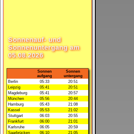
Sonnenauf- und
Sonnenuntergang am
05.08.2026
Sonnen
Sonnen
aufgang
untergang
Berlin
05:33
20:51
Leipzig
05:41
20:51
Magdeburg
05:41
20:57
München
05:56
20:44
Hamburg
05:43
21:08
Kassel
05:53
21:02
Stuttgart
06:03
20:55
Frankfurt
06:00
21:01
Karlsruhe
06:05
20:59
Saarbrücken
06:10
21:05