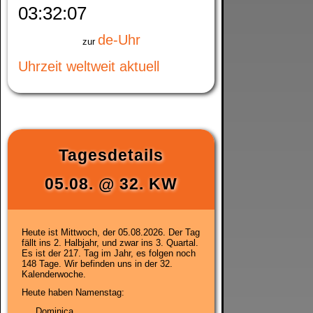
03:32:07
de-Uhr
zur
Uhrzeit weltweit aktuell
Tagesdetails
05.08.
@
32. KW
Heute ist
Mittwoch, der 05.08.2026
. Der Tag
fällt ins 2. Halbjahr, und zwar ins 3. Quartal.
Es ist der 217. Tag im Jahr, es folgen noch
148 Tage. Wir befinden uns in der
32.
Kalenderwoche
.
Heute haben Namenstag:
Dominica