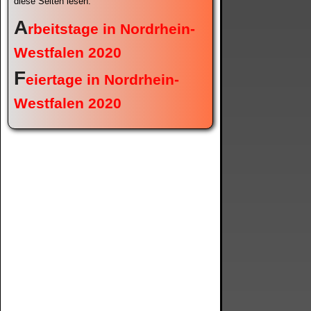
diese Seiten lesen:
A
rbeitstage in Nordrhein-
Westfalen 2020
F
eiertage in Nordrhein-
Westfalen 2020