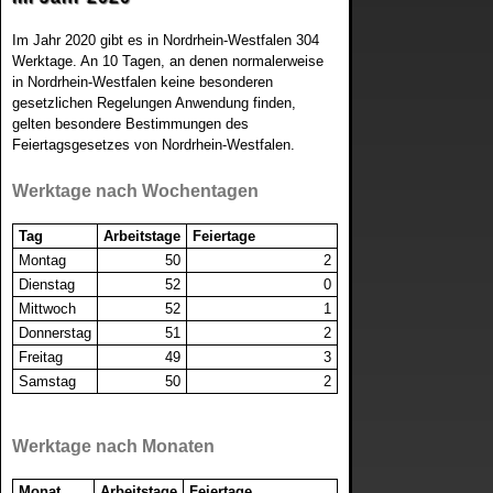
2021
Berlin
Im Jahr 2020 gibt es in Nordrhein-Westfalen 304
Werktage. An 10 Tagen, an denen normalerweise
2022
Brandenburg
in Nordrhein-Westfalen keine besonderen
gesetzlichen Regelungen Anwendung finden,
2023
gelten besondere Bestimmungen des
Bremen
Feiertagsgesetzes von Nordrhein-Westfalen.
2024
Hamburg
Werktage nach Wochentagen
Tag
Arbeitstage
Feiertage
Hessen
Montag
50
2
Dienstag
52
0
Mecklenburg-Vorpommern
Mittwoch
52
1
Donnerstag
51
2
Niedersachsen
Freitag
49
3
Samstag
50
2
Rheinland-Pfalz
Werktage nach Monaten
Saarland
Monat
Arbeitstage
Feiertage