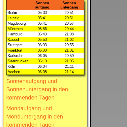
Sonnen
Sonnen
aufgang
untergang
Berlin
05:33
20:51
Leipzig
05:41
20:51
Magdeburg
05:41
20:57
München
05:56
20:44
Hamburg
05:43
21:08
Kassel
05:53
21:02
Stuttgart
06:03
20:55
Frankfurt
06:00
21:01
Karlsruhe
06:05
20:59
Saarbrücken
06:10
21:05
Köln
06:04
21:11
Aachen
06:08
21:14
Sonnenaufgang und
Sonnenuntergang in den
kommenden Tagen
Mondaufgang und
Monduntergang in den
kommenden Tagen