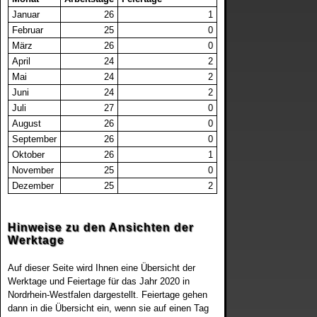
Sachsen
Januar
26
1
Februar
25
0
Sachsen-Anhalt
März
26
0
April
24
2
Schleswig-Holstein
Mai
24
2
Juni
24
2
Juli
27
0
Thüringen
August
26
0
September
26
0
Oktober
26
1
November
25
0
Dezember
25
2
Hinweise zu den Ansichten der
Werktage
Auf dieser Seite wird Ihnen eine Übersicht der
Werktage und Feiertage für das Jahr 2020 in
Nordrhein-Westfalen dargestellt. Feiertage gehen
dann in die Übersicht ein, wenn sie auf einen Tag