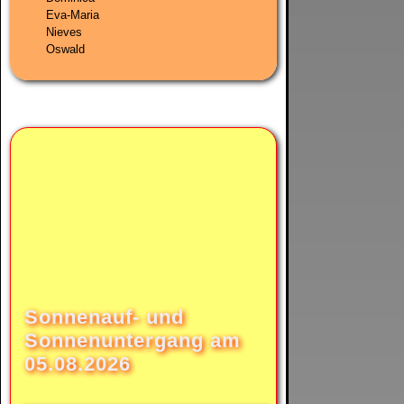
Eva-Maria
Nieves
Oswald
Sonnenauf- und
Sonnenuntergang am
05.08.2026