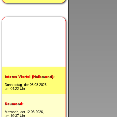
Heute ist
abnehmender Mond.
letztes Viertel (Halbmond):
Donnerstag, der 06.08.2026,
um 04:22 Uhr
Neumond:
Mittwoch, der 12.08.2026,
um 19:37 Uhr