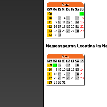
März
KW
Mo
Di
Mi
Do
Fr
Sa
So
09
1
10
2
3
4
5
6
7
8
11
9
10
11
12
13
14
15
12
16
17
18
19
20
21
22
13
23
24
25
26
27
28
29
14
30
31
Namenspatron Leontina im N
März
KW
Mo
Di
Mi
Do
Fr
Sa
So
09
1
2
3
4
5
6
7
10
8
9
10
11
12
13
14
11
15
16
17
18
19
20
21
12
22
23
24
25
26
27
28
13
29
30
31