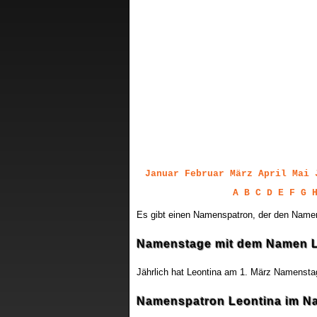
Januar
Februar
März
April
Mai
A
B
C
D
E
F
G
Es gibt einen Namenspatron, der den Namen
Namenstage mit dem Namen L
Jährlich hat Leontina am
1. März
Namensta
Namenspatron Leontina im N