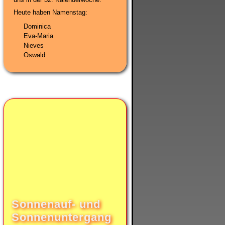
Heute haben Namenstag:
Dominica
Eva-Maria
Nieves
Oswald
Sonnenauf- und
Sonnenuntergang