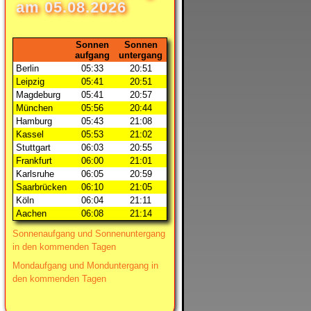
am
05.08.2026
Sonnen
Sonnen
aufgang
untergang
Berlin
05:33
20:51
Leipzig
05:41
20:51
Magdeburg
05:41
20:57
München
05:56
20:44
Hamburg
05:43
21:08
Kassel
05:53
21:02
Stuttgart
06:03
20:55
Frankfurt
06:00
21:01
Karlsruhe
06:05
20:59
Saarbrücken
06:10
21:05
Köln
06:04
21:11
Aachen
06:08
21:14
Sonnenaufgang und Sonnenuntergang
in den kommenden Tagen
Mondaufgang und Monduntergang in
den kommenden Tagen