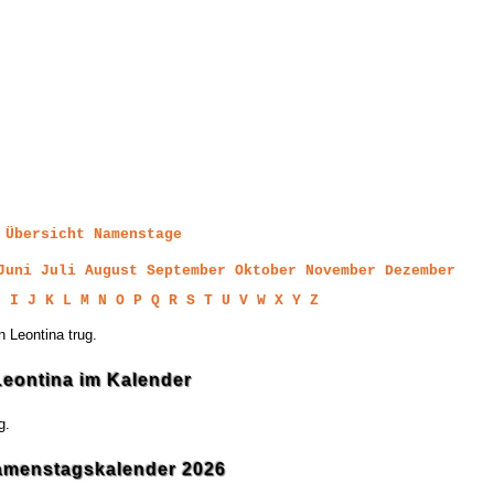
Übersicht Namenstage
Juni
Juli
August
September
Oktober
November
Dezember
H
I
J
K
L
M
N
O
P
Q
R
S
T
U
V
W
X
Y
Z
 Leontina trug.
eontina im Kalender
g.
amenstagskalender 2026