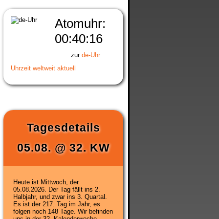
Atomuhr:
00:40:17
zur
de-Uhr
Uhrzeit weltweit aktuell
Tagesdetails
05.08.
@
32. KW
Heute ist
Mittwoch, der
05.08.2026
. Der Tag fällt ins 2.
Halbjahr, und zwar ins 3. Quartal.
Es ist der 217. Tag im Jahr, es
folgen noch 148 Tage. Wir befinden
uns in der
32. Kalenderwoche
.